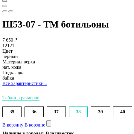
Ш53-07 - ТМ ботильоны
7 650
₽
12121
Цвет
черный
Материал верха
нат. кожа
Подкладка
байка
Все характеристики
↓
Таблица размеров
35
36
37
38
39
40
В корзину
В корзине
Наличие в городах: Владивосток