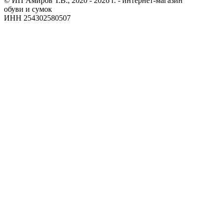
© ИП Амиров Т.В., 2020 - 2026 г. - интернет-магазин
обуви и сумок
ИНН 254302580507