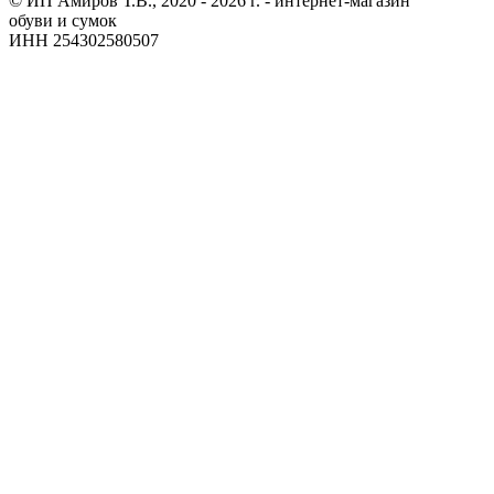
© ИП Амиров Т.В., 2020 - 2026 г. - интернет-магазин
обуви и сумок
ИНН 254302580507