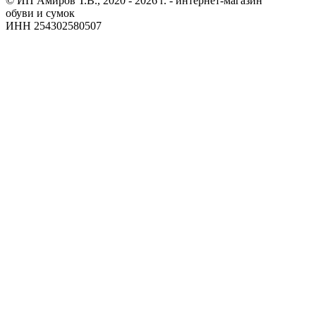
© ИП Амиров Т.В., 2020 - 2026 г. - интернет-магазин
обуви и сумок
ИНН 254302580507