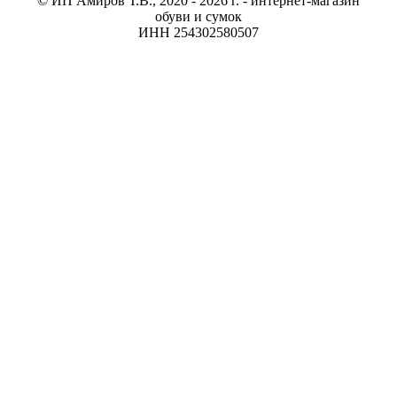
© ИП Амиров Т.В., 2020 - 2026 г. - интернет-магазин
обуви и сумок
ИНН 254302580507