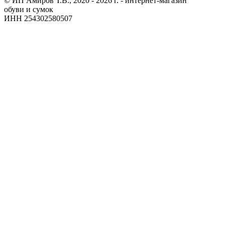
© ИП Амиров Т.В., 2020 - 2026 г. - интернет-магазин
обуви и сумок
ИНН 254302580507