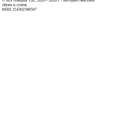
© ИП Амиров Т.В., 2020 - 2026 г. - интернет-магазин
обуви и сумок
ИНН 254302580507