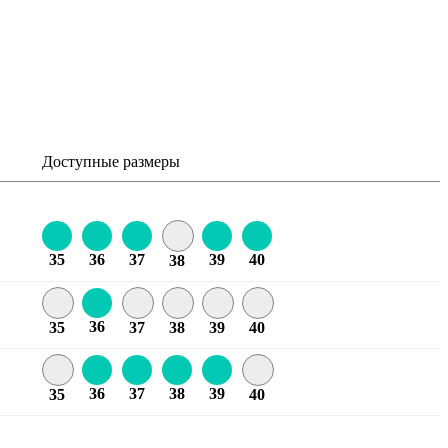
Доступные размеры
35
36
37
39
40
38
36
35
37
38
39
40
36
37
38
39
35
40