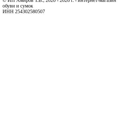
© ИП Амиров Т.В., 2020 - 2026 г. - интернет-магазин
обуви и сумок
ИНН 254302580507