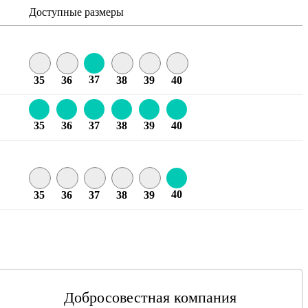
Доступные размеры
37
35
36
38
39
40
35
36
37
38
39
40
40
35
36
37
38
39
Добросовестная компания