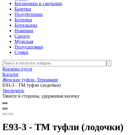
Босоножки и сандалии
Балетки
Полуботинки
Ботинки
Ботильоны
Новинки
Сапоги
Мужская
Полусапожки
Сумки
Корзина пуста
Каталог
Женские туфли. Террамаре
Е93-3 - ТМ туфли (лодочки)
Увеличить
Тяните в стороны, удерживая кнопку
Е93-3 - ТМ туфли (лодочки)