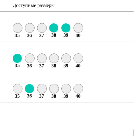
Доступные размеры
38
39
35
36
37
40
35
36
37
38
39
40
36
35
37
38
39
40