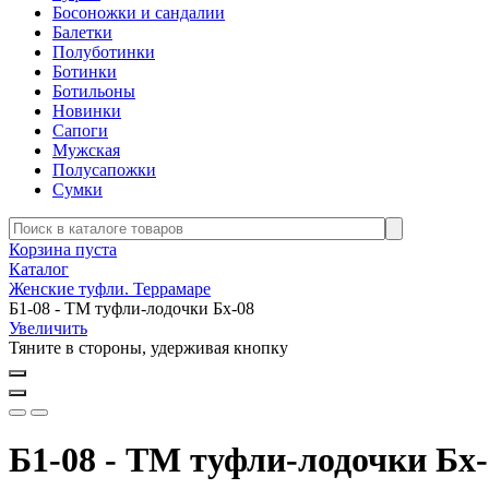
Босоножки и сандалии
Балетки
Полуботинки
Ботинки
Ботильоны
Новинки
Сапоги
Мужская
Полусапожки
Сумки
Корзина пуста
Каталог
Женские туфли. Террамаре
Б1-08 - ТМ туфли-лодочки Бх-08
Увеличить
Тяните в стороны, удерживая кнопку
Б1-08 - ТМ туфли-лодочки Бх-