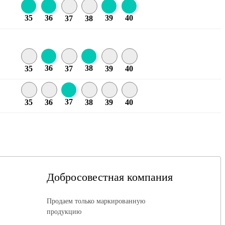
35
36
39
40
37
38
36
38
35
37
39
40
37
35
36
38
39
40
Добросовестная компания
Продаем только маркированную
продукцию