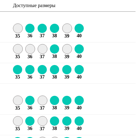
Доступные размеры
36
37
38
40
35
39
38
40
35
36
37
39
35
36
37
38
39
40
36
38
39
40
35
37
36
38
39
40
35
37