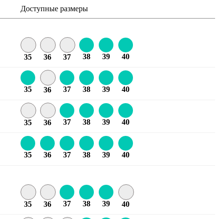
Доступные размеры
38
39
40
35
36
37
35
37
38
39
40
36
37
38
39
40
35
36
35
36
37
38
39
40
37
38
39
35
36
40