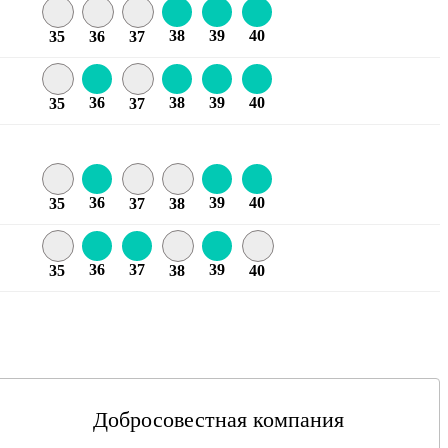
38
39
40
35
36
37
36
38
39
40
35
37
36
39
40
35
37
38
36
37
39
35
38
40
Добросовестная компания