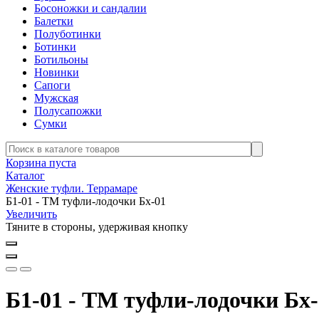
Босоножки и сандалии
Балетки
Полуботинки
Ботинки
Ботильоны
Новинки
Сапоги
Мужская
Полусапожки
Сумки
Корзина пуста
Каталог
Женские туфли. Террамаре
Б1-01 - ТМ туфли-лодочки Бх-01
Увеличить
Тяните в стороны, удерживая кнопку
Б1-01 - ТМ туфли-лодочки Бх-