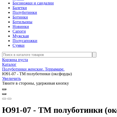
Босоножки и сандалии
Балетки
Полуботинки
Ботинки
Ботильоны
Новинки
Сапоги
Мужская
Полусапожки
Сумки
Корзина пуста
Каталог
Полуботинки женские. Террамаре.
Ю91-07 - ТМ полуботинки (оксфорды)
Увеличить
Тяните в стороны, удерживая кнопку
Ю91-07 - ТМ полуботинки (о