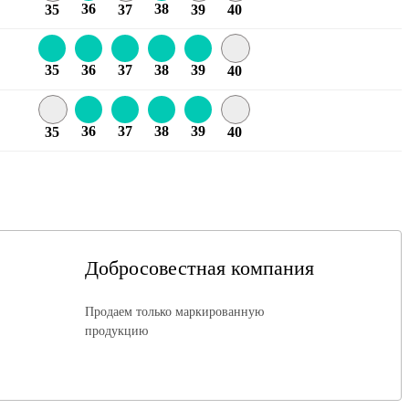
36
38
35
37
39
40
35
36
37
38
39
40
36
37
38
39
35
40
Добросовестная компания
Продаем только маркированную
продукцию