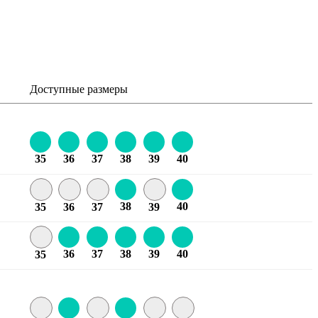
Доступные размеры
35
36
37
38
39
40
38
40
35
36
37
39
36
37
38
39
40
35