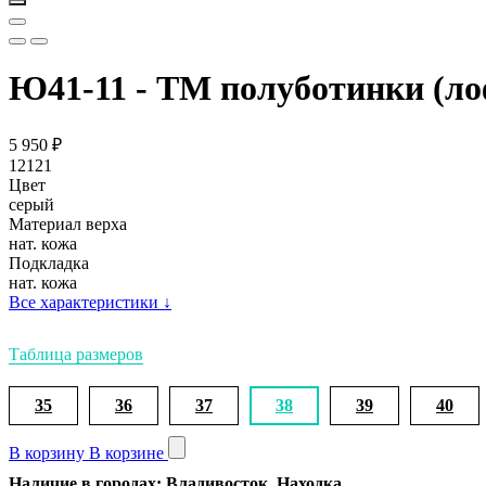
Ю41-11 - ТМ полуботинки (л
5 950
₽
12121
Цвет
серый
Материал верха
нат. кожа
Подкладка
нат. кожа
Все характеристики
↓
Таблица размеров
35
36
37
38
39
40
В корзину
В корзине
Наличие в городах: Владивосток, Находка