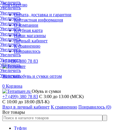
Увеличить
Покупателю
Увеличить
Увеличить
Оплата, доставка и гарантии
Увеличить
Контактная информация
Увеличить
О компании
Увеличить
Клубная карта
Увеличить
Наши магазины
Увеличить
Личный кабинет
Увеличить
К сравнению
Увеличить
Понравилось
Увеличить
Увеличить
+7 (499) 380 78 83
Увеличить
Увеличить
Увеличить
Женская обувь и сумки оптом
0
Корзина
Обувь и сумки
+7 (499) 380 78 83
С 3:00 до 13:00 (МСК)
C 10:00 до 18:00 (ВЛ-К)
Вход в личный кабинет
К сравнению
Понравилось (
0
)
Все товары
Туфли