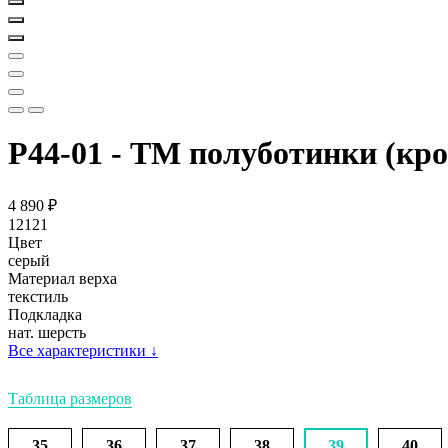
Р44-01 - ТМ полуботинки (кро
4 890
₽
12121
Цвет
серый
Материал верха
текстиль
Подкладка
нат. шерсть
Все характеристики
↓
Таблица размеров
35
36
37
38
39
40