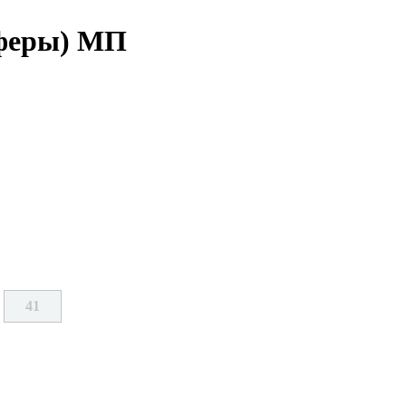
оферы) МП
41