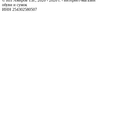
© ИП Амиров Т.В., 2020 - 2026 г. - интернет-магазин
обуви и сумок
ИНН 254302580507