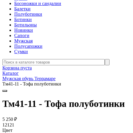
Босоножки и сандалии
Балетки
Полуботинки
Ботинки
Ботильоны
Новинки
Сапоги
Мужская
Полусапожки
Сумки
Корзина пуста
Каталог
Мужская обувь Террамаре
Тм41-11 - Тофа полуботинки
Тм41-11 - Тофа полуботинки
5 250
₽
12121
Цвет