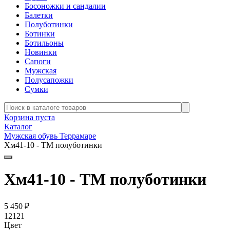
Босоножки и сандалии
Балетки
Полуботинки
Ботинки
Ботильоны
Новинки
Сапоги
Мужская
Полусапожки
Сумки
Корзина пуста
Каталог
Мужская обувь Террамаре
Хм41-10 - ТМ полуботинки
Хм41-10 - ТМ полуботинки
5 450
₽
12121
Цвет