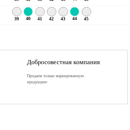
40
44
39
41
42
43
45
Добросовестная компания
Продаем только маркированную
продукцию