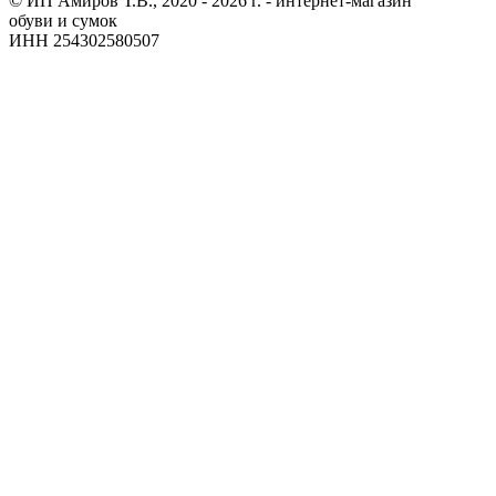
© ИП Амиров Т.В., 2020 - 2026 г. - интернет-магазин
обуви и сумок
ИНН 254302580507