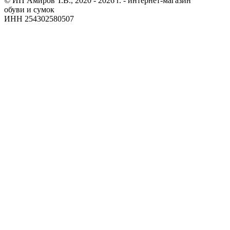
© ИП Амиров Т.В., 2020 - 2026 г. - интернет-магазин
обуви и сумок
ИНН 254302580507