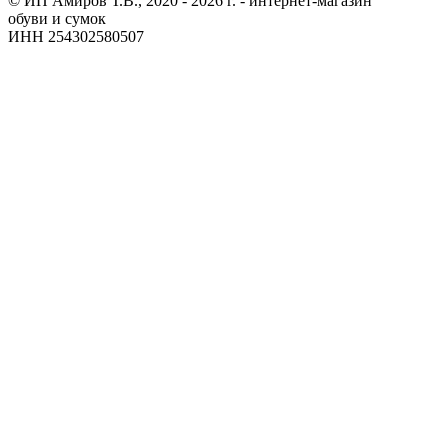
© ИП Амиров Т.В., 2020 - 2026 г. - интернет-магазин
обуви и сумок
ИНН 254302580507