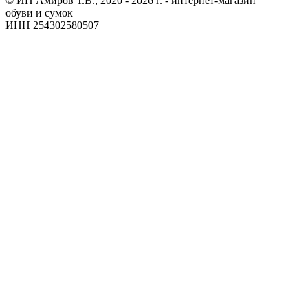
© ИП Амиров Т.В., 2020 - 2026 г. - интернет-магазин
обуви и сумок
ИНН 254302580507