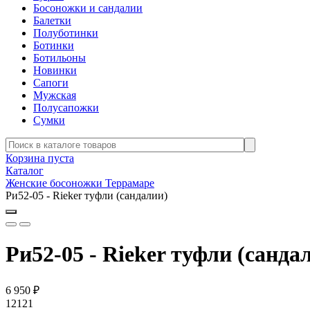
Босоножки и сандалии
Балетки
Полуботинки
Ботинки
Ботильоны
Новинки
Сапоги
Мужская
Полусапожки
Сумки
Корзина пуста
Каталог
Женские босоножки Террамаре
Ри52-05 - Rieker туфли (сандалии)
Ри52-05 - Rieker туфли (санда
6 950
₽
12121