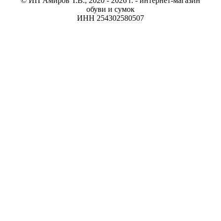
© ИП Амиров Т.В., 2020 - 2026 г. - интернет-магазин
обуви и сумок
ИНН 254302580507