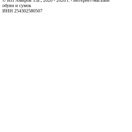
© ИП Амиров Т.В., 2020 - 2026 г. - интернет-магазин
обуви и сумок
ИНН 254302580507