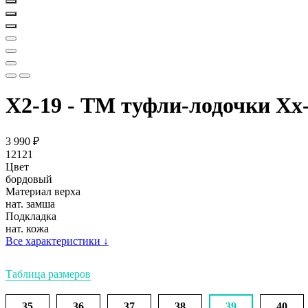
Х2-19 - ТМ туфли-лодочки Хх
3 990
₽
12121
Цвет
бордовый
Материал верха
нат. замша
Подкладка
нат. кожа
Все характеристики
↓
Таблица размеров
35
36
37
38
39
40