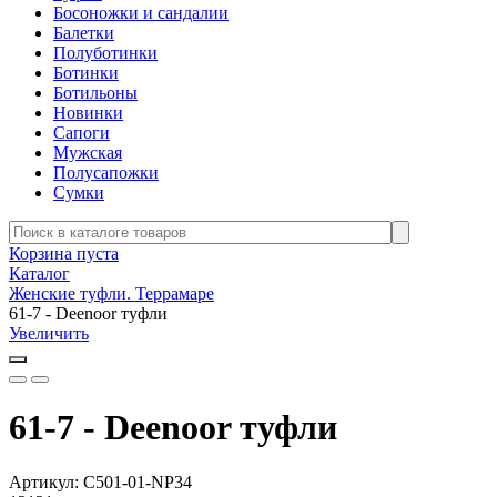
Босоножки и сандалии
Балетки
Полуботинки
Ботинки
Ботильоны
Новинки
Сапоги
Мужская
Полусапожки
Сумки
Корзина пуста
Каталог
Женские туфли. Террамаре
61-7 - Deenoor туфли
Увеличить
61-7 - Deenoor туфли
Артикул:
C501-01-NP34