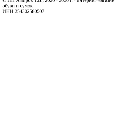
© ИП Амиров Т.В., 2020 - 2026 г. - интернет-магазин
обуви и сумок
ИНН 254302580507