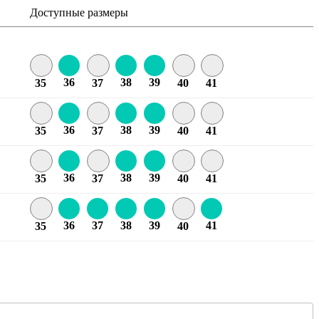
Доступные размеры
36
38
39
35
37
40
41
36
38
39
35
37
40
41
36
38
39
35
37
40
41
36
37
38
39
41
35
40