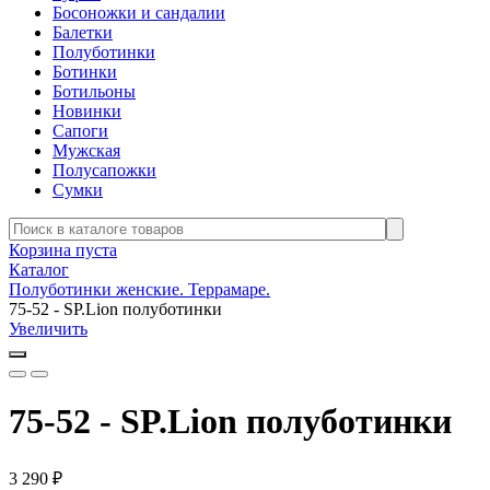
Босоножки и сандалии
Балетки
Полуботинки
Ботинки
Ботильоны
Новинки
Сапоги
Мужская
Полусапожки
Сумки
Корзина пуста
Каталог
Полуботинки женские. Террамаре.
75-52 - SP.Lion полуботинки
Увеличить
75-52 - SP.Lion полуботинки
3 290
₽