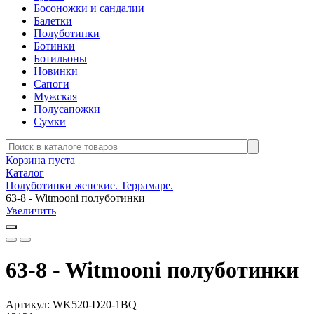
Босоножки и сандалии
Балетки
Полуботинки
Ботинки
Ботильоны
Новинки
Сапоги
Мужская
Полусапожки
Сумки
Корзина пуста
Каталог
Полуботинки женские. Террамаре.
63-8 - Witmooni полуботинки
Увеличить
63-8 - Witmooni полуботинки
Артикул:
WK520-D20-1BQ