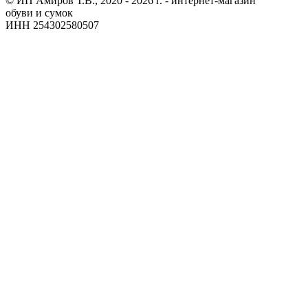
© ИП Амиров Т.В., 2020 - 2026 г. - интернет-магазин
обуви и сумок
ИНН 254302580507