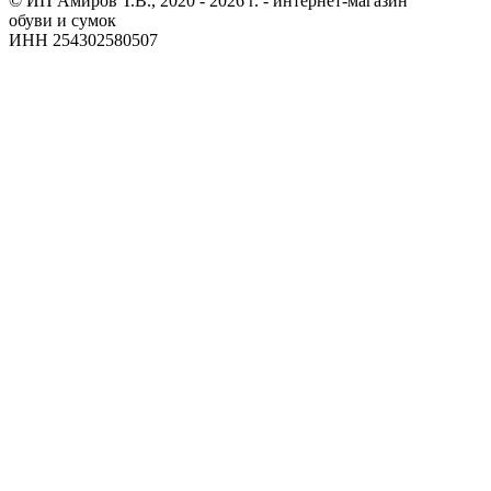
© ИП Амиров Т.В., 2020 - 2026 г. - интернет-магазин
обуви и сумок
ИНН 254302580507