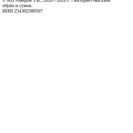
© ИП Амиров Т.В., 2020 - 2026 г. - интернет-магазин
обуви и сумок
ИНН 254302580507