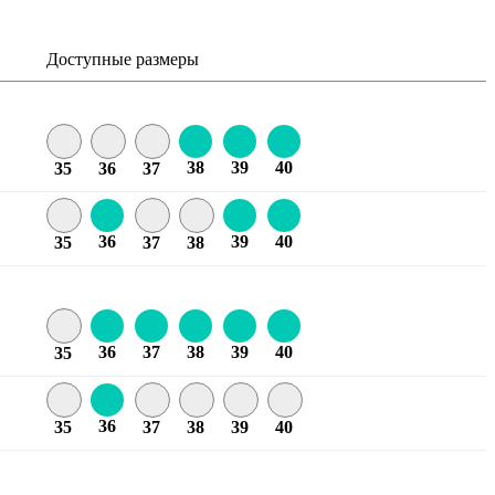
Доступные размеры
38
39
40
35
36
37
36
39
40
35
37
38
36
37
38
39
40
35
36
35
37
38
39
40