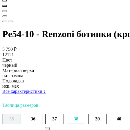
Ре54-10 - Renzoni ботинки (кр
5 750
₽
12121
Цвет
черный
Материал верха
нат. замша
Подкладка
иск. мех
Все характеристики
↓
Таблица размеров
35
36
37
38
39
40