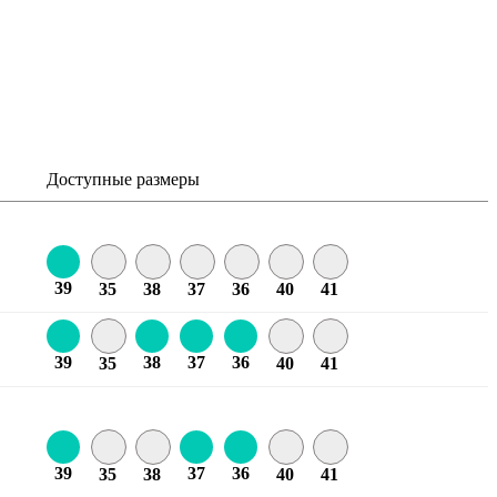
Доступные размеры
39
35
38
37
36
40
41
39
38
37
36
35
40
41
39
37
36
35
38
40
41