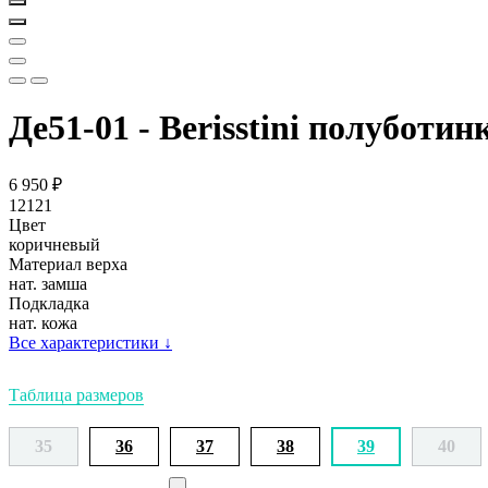
Де51-01 - Berisstini полуботин
6 950
₽
12121
Цвет
коричневый
Материал верха
нат. замша
Подкладка
нат. кожа
Все характеристики
↓
Таблица размеров
35
36
37
38
39
40