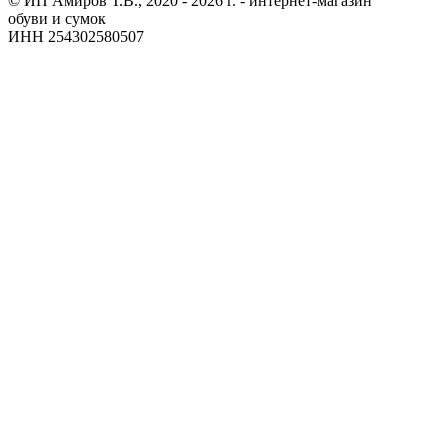
© ИП Амиров Т.В., 2020 - 2026 г. - интернет-магазин
обуви и сумок
ИНН 254302580507