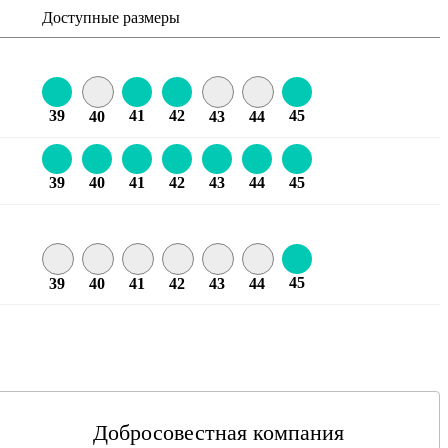
Доступные размеры
39
41
42
45
40
43
44
39
40
41
42
43
44
45
45
39
40
41
42
43
44
Добросовестная компания