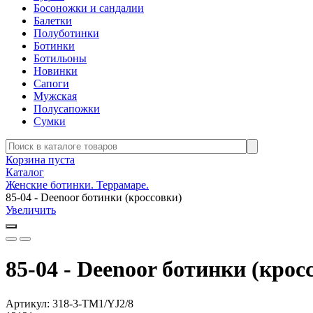
Босоножки и сандалии
Балетки
Полуботинки
Ботинки
Ботильоны
Новинки
Сапоги
Мужская
Полусапожки
Сумки
Корзина пуста
Каталог
Женские ботинки. Террамаре.
85-04 - Deenoor ботинки (кроссовки)
Увеличить
85-04 - Deenoor ботинки (крос
Артикул:
318-3-TM1/YJ2/8