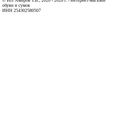
© ИП Амиров Т.В., 2020 - 2026 г. - интернет-магазин
обуви и сумок
ИНН 254302580507