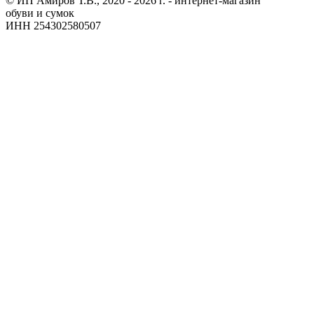
© ИП Амиров Т.В., 2020 - 2026 г. - интернет-магазин
обуви и сумок
ИНН 254302580507