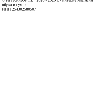
© ИП Амиров Т.В., 2020 - 2026 г. - интернет-магазин
обуви и сумок
ИНН 254302580507