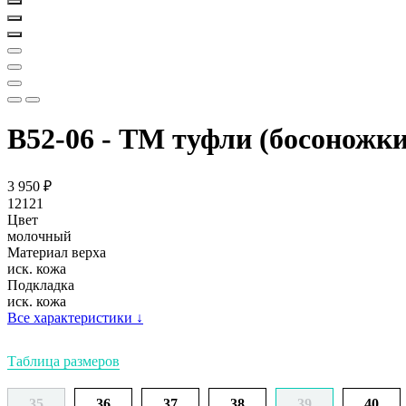
В52-06 - ТМ туфли (босоножки
3 950
₽
12121
Цвет
молочный
Материал верха
иск. кожа
Подкладка
иск. кожа
Все характеристики
↓
Таблица размеров
35
36
37
38
39
40