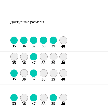
Доступные размеры
35
36
37
38
39
40
37
35
36
38
39
40
35
37
36
38
39
40
35
37
39
36
38
40