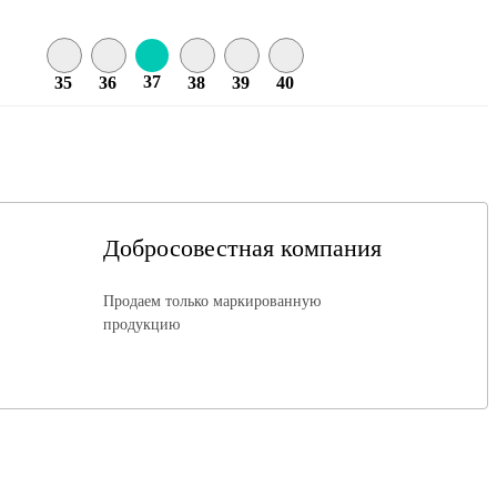
37
35
36
38
39
40
Добросовестная компания
Продаем только маркированную
продукцию