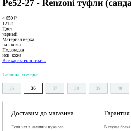
Ре52-27 - Renzoni туфли (санд
4 650
₽
12121
Цвет
черный
Материал верха
нат. кожа
Подкладка
иск. кожа
Все характеристики
↓
Таблица размеров
35
36
37
38
39
40
Доставим до магазина
Гарантия
Если нет в наличии нужного
В случае брака