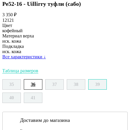
Ре52-16 - Uillirry туфли (сабо)
3 350
₽
12121
Цвет
кофейный
Материал верха
иск. кожа
Подкладка
иск. кожа
Все характеристики
↓
Таблица размеров
35
36
37
38
39
40
41
Доставим до магазина